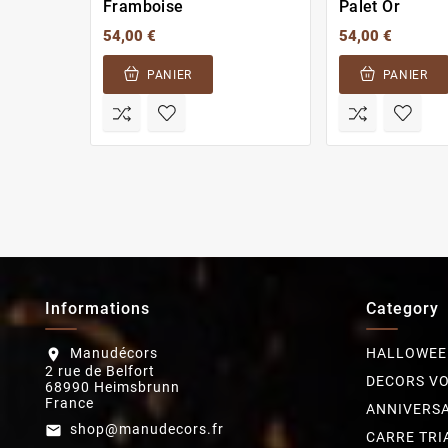
Framboise
Palet Or
54,00 €
54,00 €
PANIER
PANIER
Informations
Category
Manudécors
HALLOWEE
location_on
2 rue de Belfort
DECORS V
68990 Heimsbrunn
France
ANNIVERSA
shop@manudecors.fr
email
CARRE TRI