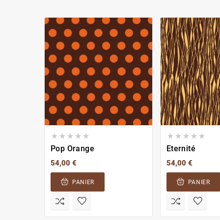










Pop Orange
Eternité
54,00 €
54,00 €
PANIER
PANIER