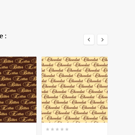
 :









