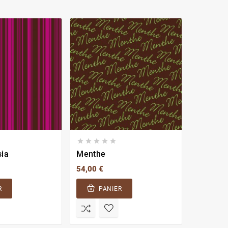








sia
Menthe
Rock Or
54,00 €
54,00 €
R
PANIER
PA