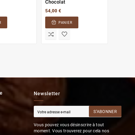
Chocolat
Vanille 
54,00 €
60,00 €
R
PANIER
PA
e
Newsletter
S’ABONNER
Vous pouvez vous désinscrire à tout
moment. Vous trouverez pour cela nos