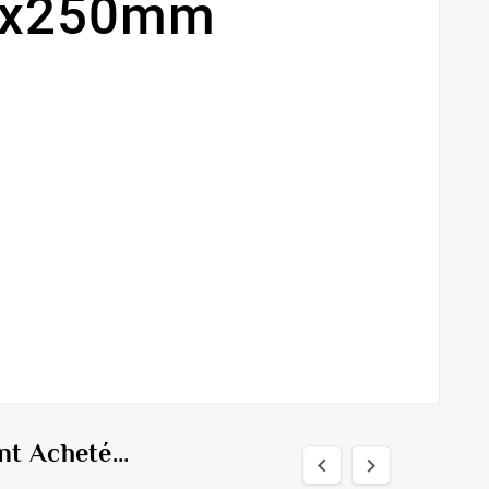
360x250mm
t Acheté...

