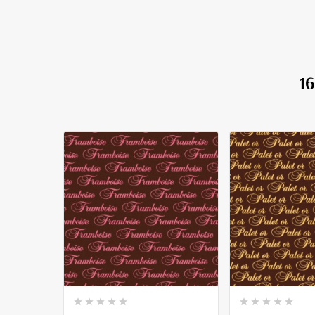
1









