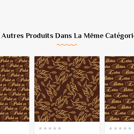
6 Autres Produits Dans La Même Catégorie









