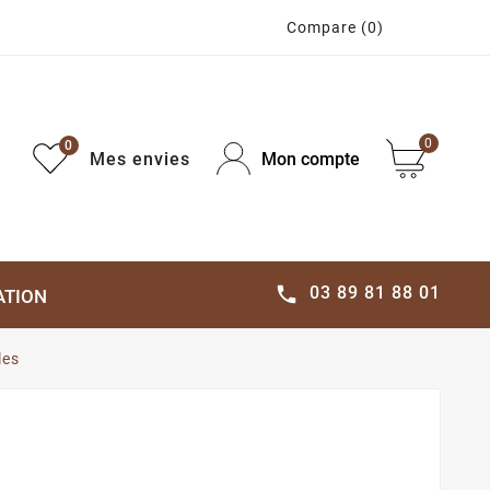
Compare
(0)
0
0
Mes envies
Mon compte
03 89 81 88 01

ATION
les