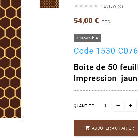





REVIEW (0)
54,00 €
TTC
Disponible
Code 1530-C07
Boite de 50 feu
Impression jaun
QUANTITÉ


AJOUTER AU PANIER