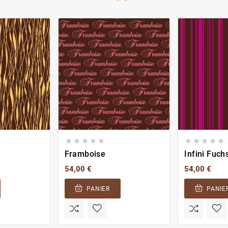










Framboise
Infini Fuch
54,00 €
54,00 €
PANIER
PANIE