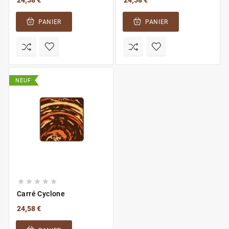
PANIER
PANIER
NEUF





Carré Cyclone
24,58 €