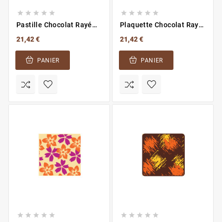










Pastille Chocolat Rayé
Plaquette Chocolat Rayé
Cacao
Rose
21,42 €
21,42 €
PANIER
PANIER









