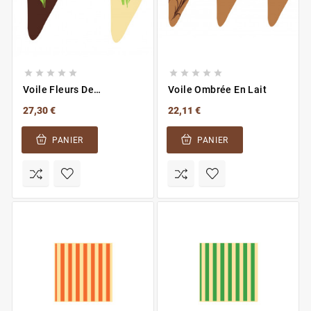










Voile Fleurs De
Voile Ombrée En Lait
Printemps
27,30 €
22,11 €
PANIER
PANIER