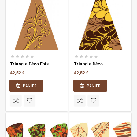










Triangle Déco Épis
Triangle Déco
42,52 €
42,52 €
PANIER
PANIER