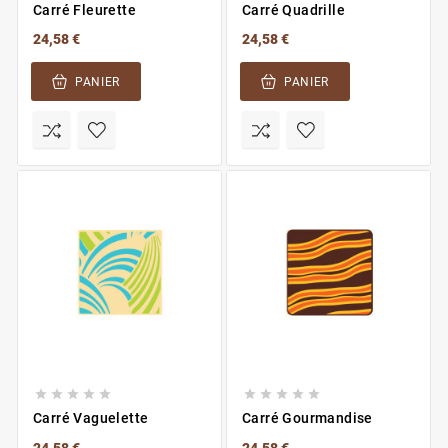
Carré Fleurette
Carré Quadrille
24,58 €
24,58 €
PANIER
PANIER










Carré Vaguelette
Carré Gourmandise
24,58 €
24,58 €