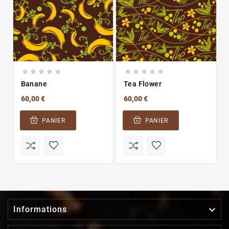










Banane
Tea Flower
60,00 €
60,00 €
PANIER
PANIER

Informations