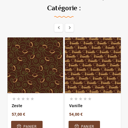
Catégorie :












Zeste
Vanille
57,00 €
54,00 €
PANIER
PANIER