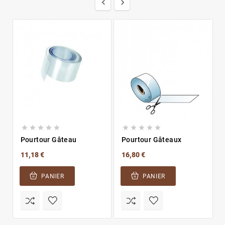












Pourtour Gâteau
Pourtour Gâteaux
11,18 €
16,80 €
PANIER
PANIER