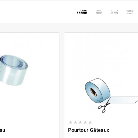





eau
Pourtour Gâteaux