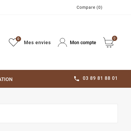
Compare
(0)
0
0
Mes envies
Mon compte
03 89 81 88 01

ATION