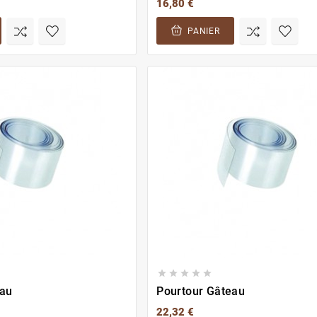
16,80 €
PANIER





eau
Pourtour Gâteau
22,32 €