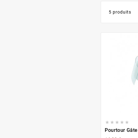
5 produits





Pourtour Gât