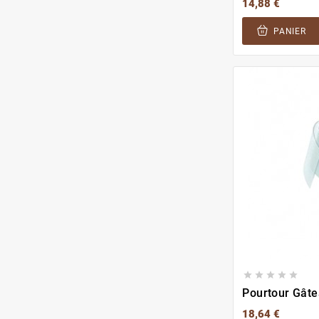
14,88 €
PANIER





Pourtour Gât
18,64 €