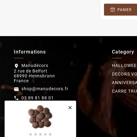
PANIER
Informations
Category
Manudécors
HALLOWEE
location_on
2 rue de Belfort
DECORS V
68990 Heimsbrunn
France
ANNIVERSA
shop@manudecors.fr
email
CARRE TRI
03 89 81 88 01
call





