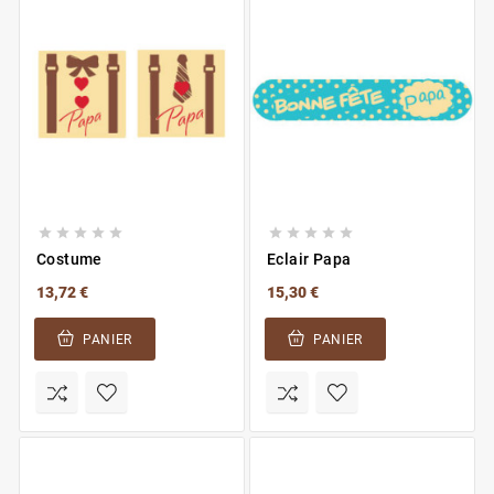










Costume
Eclair Papa
13,72 €
15,30 €
PANIER
PANIER