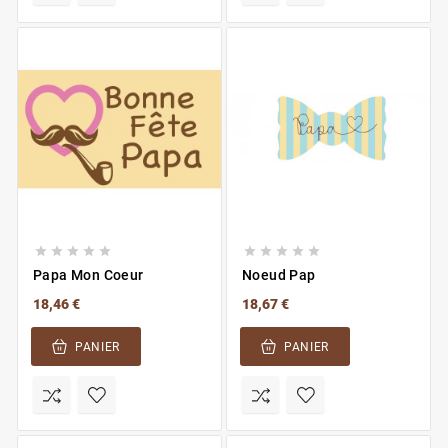










Papa Mon Coeur
Noeud Pap
18,46 €
18,67 €
PANIER
PANIER