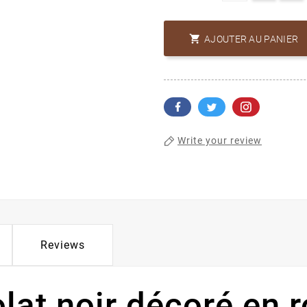

AJOUTER AU PANIER
Write your review
Reviews
at noir décoré en r