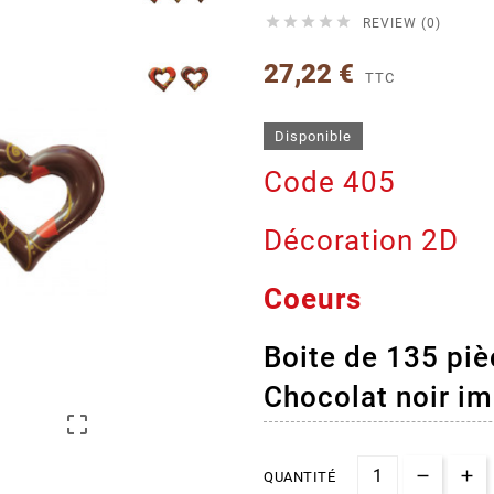





REVIEW (0)
27,22 €
TTC
Disponible
Code 405
Décoration 2D
Coeurs
Boite de 135 pi
Chocolat noir im

QUANTITÉ