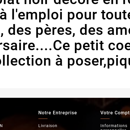
t à l'emploi pour tou
, des pères, des am
saire....Ce petit co
ollection à poser,piq
Notre Entreprise
Votre Compt
N
Livraison
Informations