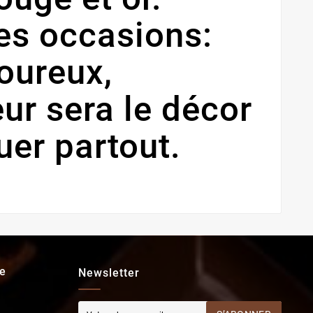
tes occasions:
oureux,
eur sera le décor
uer partout.
e
Newsletter