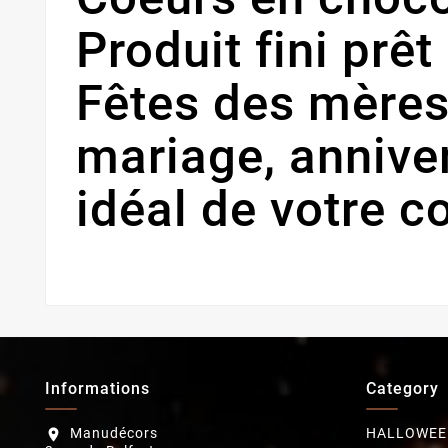
Produit fini prê
Fêtes des mères
mariage, anniver
idéal de votre c
Informations
Category
Manudécors
HALLOWEE
location_on