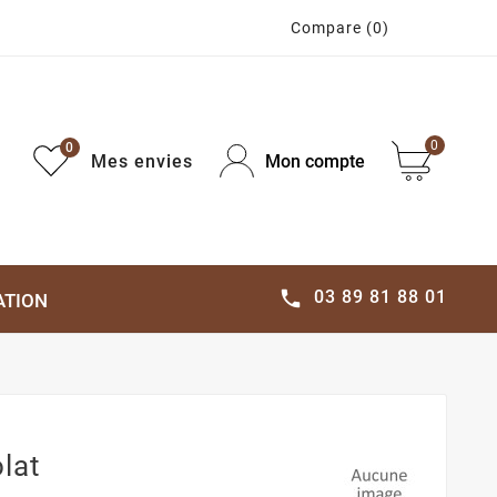
Compare
(0)
0
0
Mes envies
Mon compte
03 89 81 88 01

ATION
lat