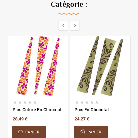
Catégorie :












Pics Coloré En Chocolat
Pics En Chocolat
28,49 €
24,27 €
PANIER
PANIER