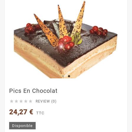
Pics En Chocolat





REVIEW (0)
24,27 €
TTC
Disponible