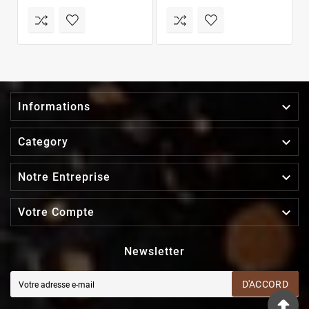

Informations

Category

Notre Entreprise

Votre Compte
Newsletter
D'ACCORD