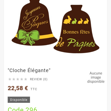
"cloche Élégante"





REVIEW (0)
22,58 €
TTC
Disponible
Code 296