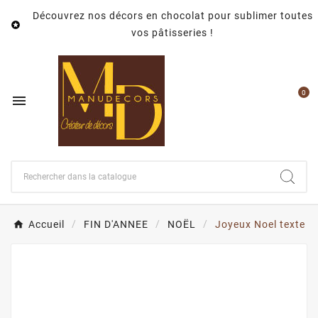
Découvrez nos décors en chocolat pour sublimer toutes

vos pâtisseries !
0

Accueil
FIN D'ANNEE
NOËL
Joyeux Noel texte