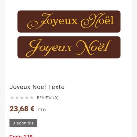
Joyeux Noel Texte





REVIEW (0)
23,68 €
TTC
Disponible
Code 170