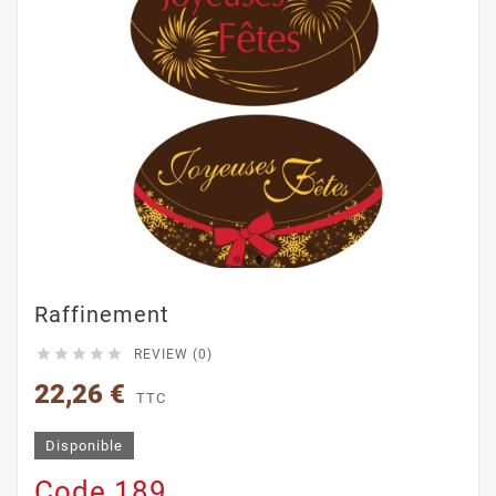
Raffinement





REVIEW (0)
22,26 €
TTC
Disponible
Code 189