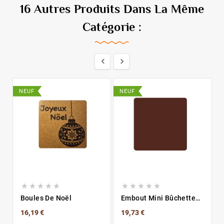
16 Autres Produits Dans La Même
Catégorie :


NEUF
NEUF










Boules De Noël
Embout Mini Bûchette
Noir
16,19 €
19,73 €