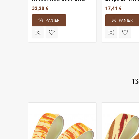
Amande
32,28 €
17,41 €
PANIER
PANIER
1