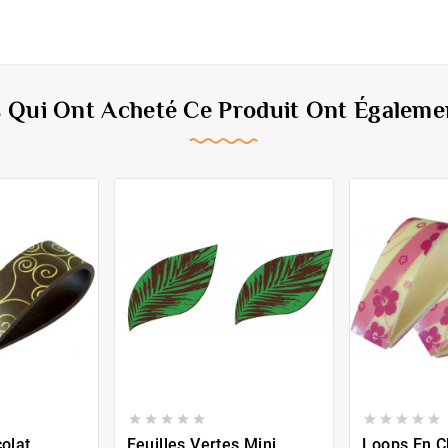
s Qui Ont Acheté Ce Produit Ont Égalemen










olat
Feuilles Vertes Mini
Loops En C