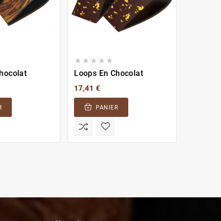








hocolat
Loops En Chocolat
Loops E
17,41 €
17,41 €
R
PANIER
PA