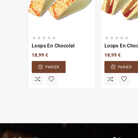










Loops En Chocolat
Loops En Choc
18,99 €
18,99 €
PANIER
PANIER