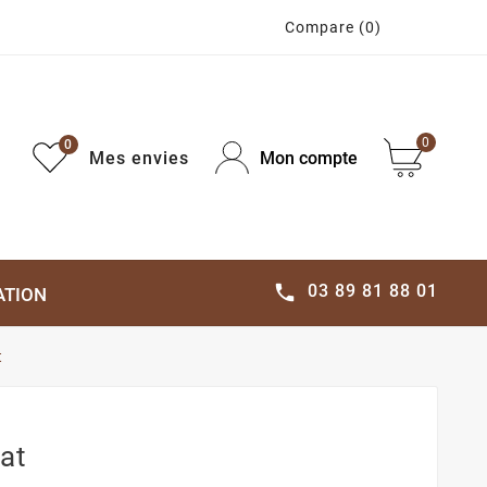
Compare
(0)
0
0
Mes envies
Mon compte
03 89 81 88 01

ATION
t
at