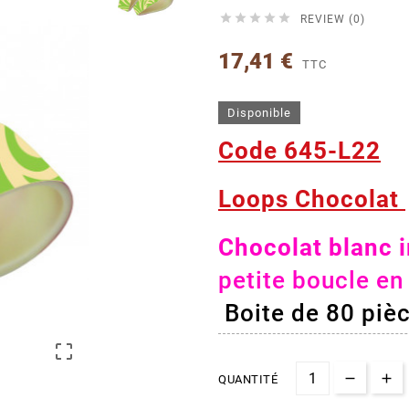





REVIEW (0)
17,41 €
TTC
Disponible
Code 645-L22
Loops Chocolat
Chocolat blanc 
petite boucle en
Boite de 80 pièc

QUANTITÉ