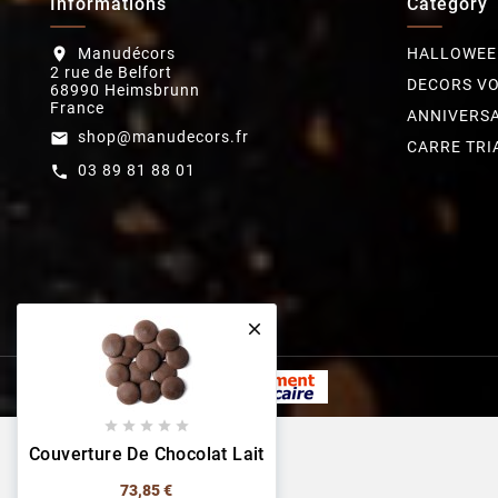
Informations
Category
Manudécors
HALLOWEE
location_on
2 rue de Belfort
DECORS V
68990 Heimsbrunn
France
ANNIVERSA
shop@manudecors.fr
email
CARRE TRI
03 89 81 88 01
call






Couverture De Chocolat Lait
73,85 €