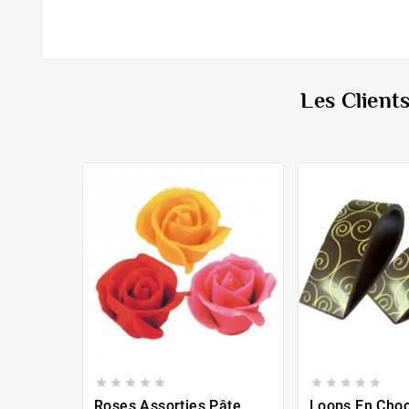
Les Client










Roses Assorties Pâte
Loops En Choc