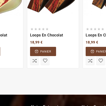










olat
Loops En Chocolat
Loops En C
18,99 €
18,99 €
PANIER
PANIE