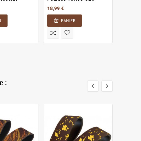
18,99 €
31,65 €
R
PANIER
PA
 :

