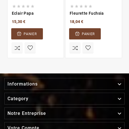










Eclair Papa
Fleurette Fuchsia
15,30 €
18,04 €
PANIER
PANIER

Informations

Category

Notre Entreprise

Votre Compte