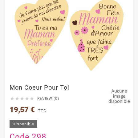
Mon Coeur Pour Toi





REVIEW (0)
19,57 €
TTC
Disponible
Code 298