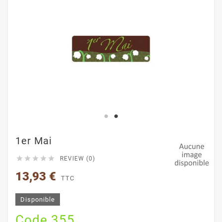
1er Mai





REVIEW (0)
13,93 €
TTC
Disponible
Code 355