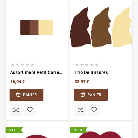










Assortiment Petit Carré
Trio De Birsures
Neutre
16,04 €
33,97 €
PANIER
PANIER
NEUF
NEUF