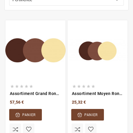










Assortiment Grand Rond
Assortiment Moyen Rond
Neutre
Neutre
57,56 €
25,32 €
PANIER
PANIER