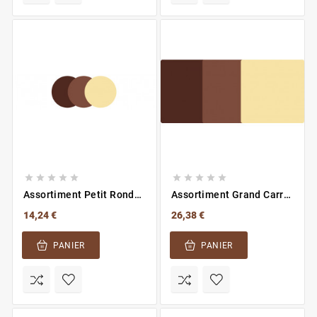










Assortiment Petit Rond
Assortiment Grand Carré
Neutre
Neutre
14,24 €
26,38 €
PANIER
PANIER