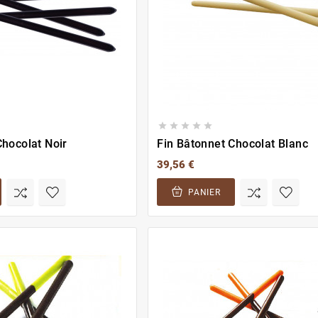





Chocolat Noir
Fin Bâtonnet Chocolat Blanc
39,56 €
PANIER