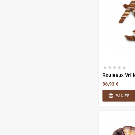





Rouleaux Vrill
36,93 €
PANIER