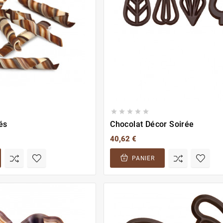





és
Chocolat Décor Soirée
40,62 €
PANIER