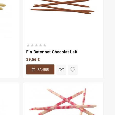





Fin Batonnet Chocolat Lait
39,56 €
PANIER