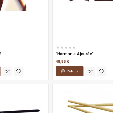





é
"Harmonie Ajourée"
48,85 €
PANIER