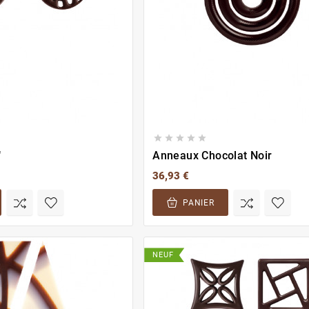





"
Anneaux Chocolat Noir
36,93 €
PANIER
NEUF