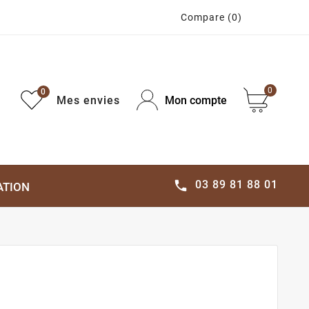
Compare
(0)
0
0
Mes envies
Mon compte
03 89 81 88 01

ATION