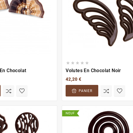





Eventails Duo En Chocolat
Volutes En Chocolat Noir
42,20 €
PANIER
NEUF