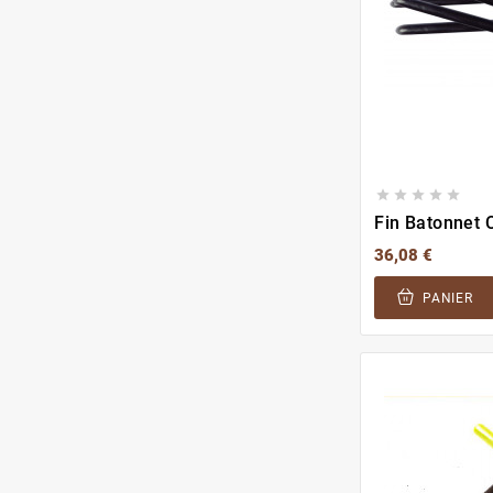





Fin Batonnet 
36,08 €
PANIER