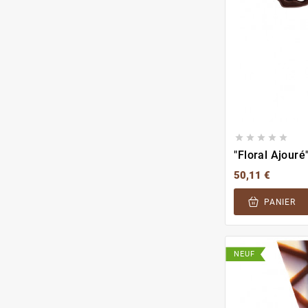





"Floral Ajouré
50,11 €
PANIER
NEUF