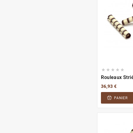





Rouleaux Stri
36,93 €
PANIER