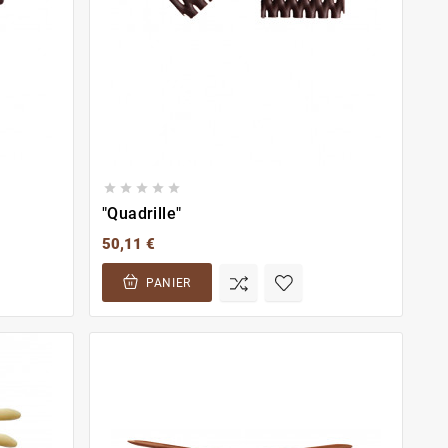





"Quadrille"
50,11 €
PANIER