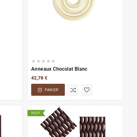





Anneaux Chocolat Blanc
42,78 €
PANIER
NEUF