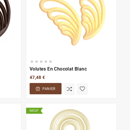





Volutes En Chocolat Blanc
47,48 €
PANIER
NEUF