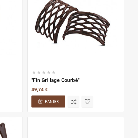





"Fin Grillage Courbé"
49,74 €
PANIER