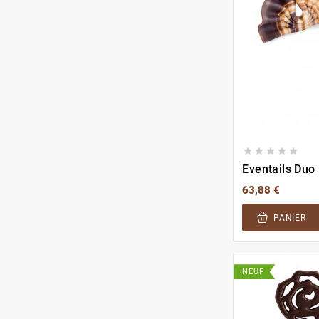





63,88 €
PANIER
NEUF