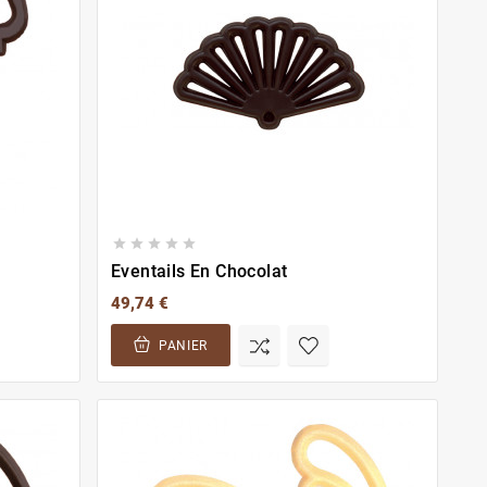





Eventails En Chocolat
49,74 €
PANIER