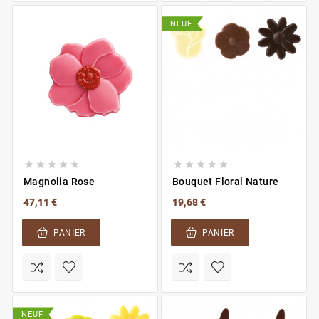
NEUF










Magnolia Rose
Bouquet Floral Nature
47,11 €
19,68 €
PANIER
PANIER
NEUF