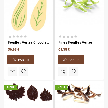










Feuilles Vertes Chocolat
Fines Feuilles Vertes
Blanc
36,93 €
68,58 €
PANIER
PANIER
NEUF
NEUF