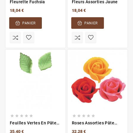
Fleurette Fuchsia
Fleurs Assorties Jaune
18,04 €
18,04 €
PANIER
PANIER










Feuilles Vertes En Pâte
Roses Assorties Pâte
D'amande
Amande
35,40 €
32,28 €