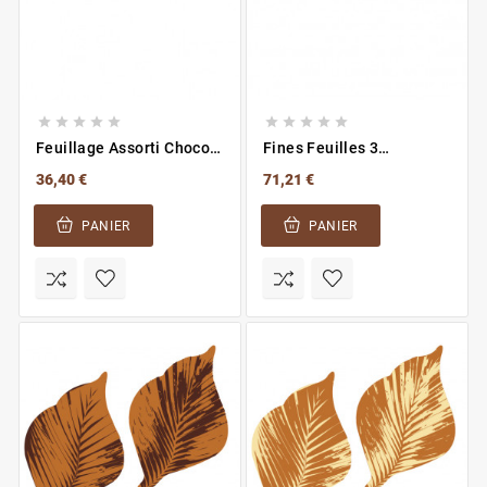










Feuillage Assorti Choco
Fines Feuilles 3
Noir
Chocolats
36,40 €
71,21 €
PANIER
PANIER