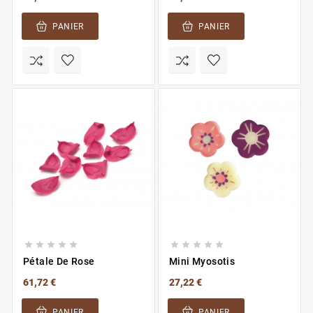
PANIER
PANIER










Pétale De Rose
Mini Myosotis
61,72 €
27,22 €
PANIER
PANIER