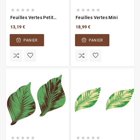










Feuilles Vertes Petit
Feuilles Vertes Mini
Modèle
13,19 €
18,99 €
PANIER
PANIER









